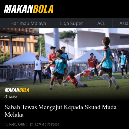
Harimau Malaya
Liga Super
ACL
Asia
MUSA
Sabah Tewas Mengejut Kepada Skuad Muda
Melaka
NABIL FAHMI
9:57PM 01/08/2024