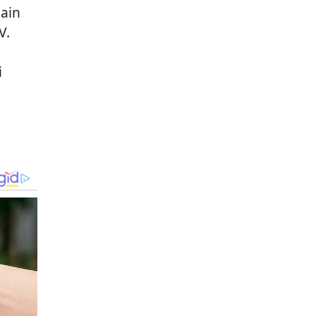
ain
V.
i
u