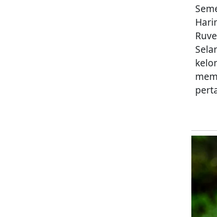
Seme
Hari
Ruve
Sela
kelo
memp
pert