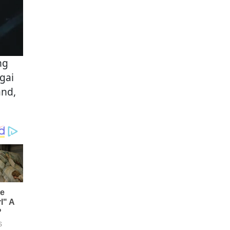
ng
gai
and,