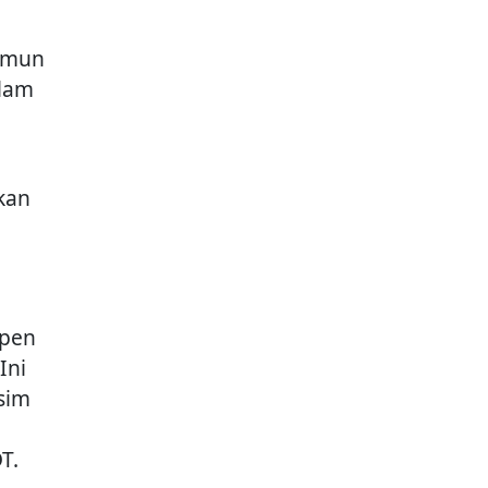
namun
alam
kan
mpen
Ini
sim
T.