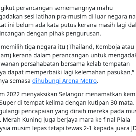
gikut perancangan sememangnya mahu
adakan sesi latihan pra-musim di luar negara 
kat ini belum ada kata putus kerana masih lagi d
incangan dengan pihak pengurusan.
a memilih tiga negara itu (Thailand, Kemboja atau
nam) kerana dalam perancangan untuk mengada
awanan persahabatan bersama kelab tempatan
ya dapat memperbaiki lagi kelemahan pasukan,”
nya semasa
dihubungi Arena Metro
.
m 2022 menyaksikan Selangor menamatkan ke
 Super di tempat kelima dengan kutipan 30 mata. 
ulangi pencapaian yang diraih mereka pada mu
. Merah Kuning juga berjaya mara ke final Piala
ysia musim lepas tetapi tewas 2-1 kepada juara JD