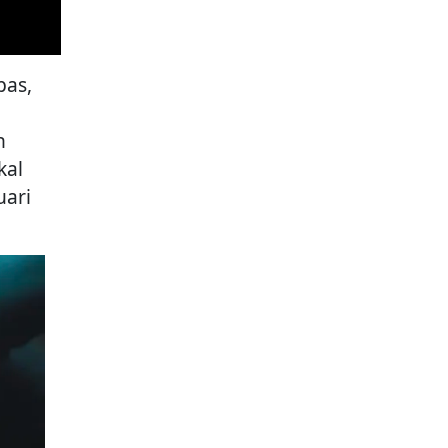
pas,
n
kal
uari