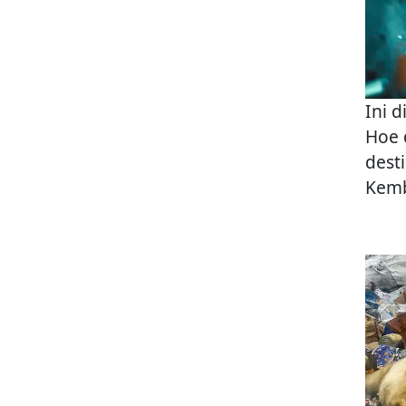
Ini 
Hoe 
dest
Kemb