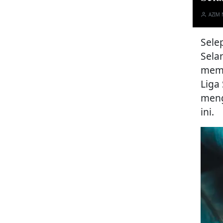
AZIM
Sele
Sela
mema
Liga
meng
ini.