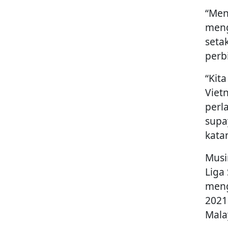
“Men
meng
seta
perb
“Kit
Viet
perl
supa
kata
Musi
Liga
meng
2021
Mala