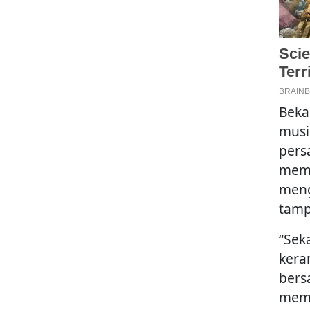
Beka
musi
pers
memb
meng
tamp
“Sek
kera
bers
mema