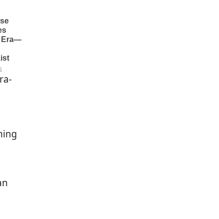
ra-
ning
an