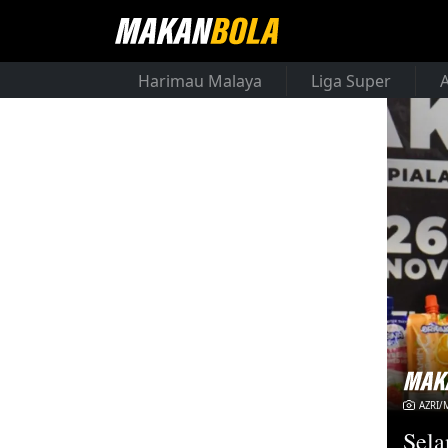
Harimau Malaya
Liga Super
AZRI
Sela