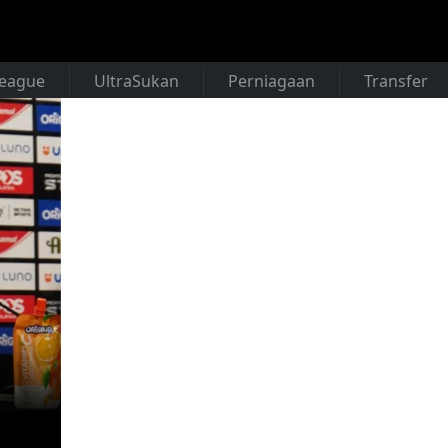
League
UltraSukan
Perniagaan
Transfer