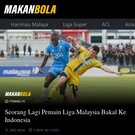
Harimau Malaya
Liga Super
ACL
Asia
PENANG FC
Seorang Lagi Pemain Liga Malaysia Bakal Ke
Indonesia
ZAYD ADHA
9:28PM 30/11/2023