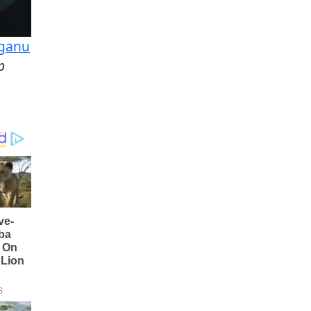
ganu
p