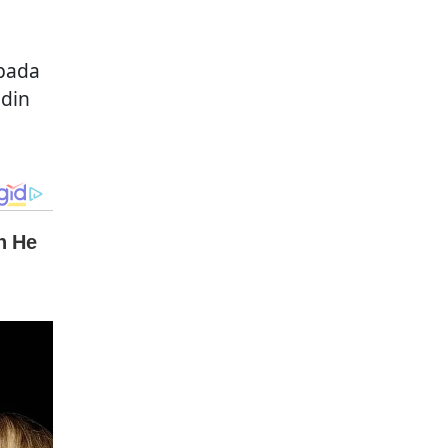
pada
idin