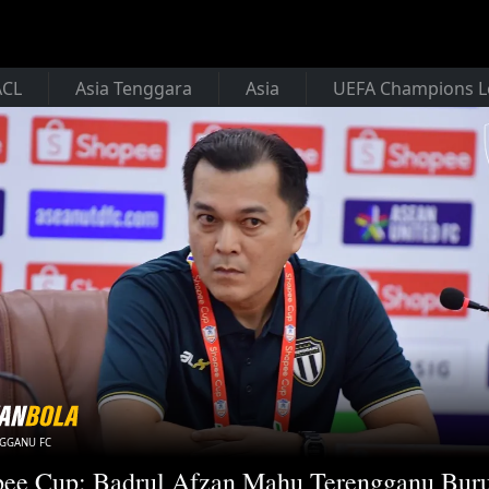
ACL
Asia Tenggara
Asia
UEFA Champions 
NGGANU FC
ee Cup: Badrul Afzan Mahu Terengganu Bur