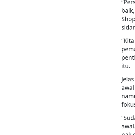
”Per
baik
Shop
sida
”Kit
pema
pent
itu.
Jela
awal
namu
foku
”Sud
awal
nak g