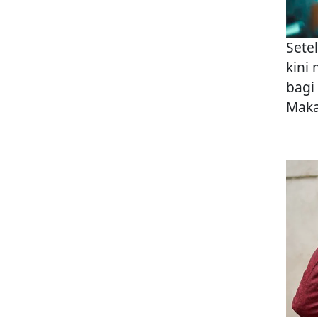
Sete
kini
bagi
Maka