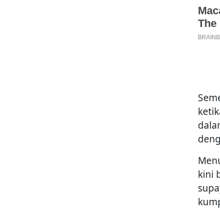
Seme
keti
dala
deng
Menu
kini
supa
kump