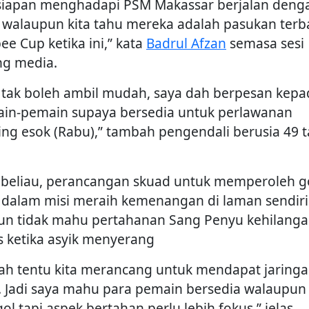
siapan menghadapi PSM Makassar berjalan deng
, walaupun kita tahu mereka adalah pasukan terba
ee Cup ketika ini,” kata
Badrul Afzan
semasa sesi
ng media.
a tak boleh ambil mudah, saya dah berpesan kepa
in-pemain supaya bersedia untuk perlawanan
ing esok (Rabu),” tambah pengendali berusia 49 
s beliau, perancangan skuad untuk memperoleh g
 dalam misi meraih kemenangan di laman sendiri
n tidak mahu pertahanan Sang Penyu kehilang
s ketika asyik menyerang
ah tentu kita merancang untuk mendapat jaring
. Jadi saya mahu para pemain bersedia walaupun 
ol tapi aspek bertahan perlu lebih fokus,” jelas