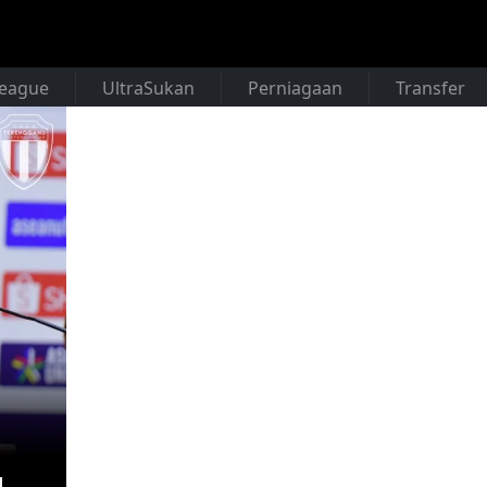
League
UltraSukan
Perniagaan
Transfer
u