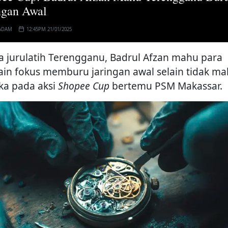
ngan Awal
ADAM
12:45PM 21/01/2025
a jurulatih Terengganu, Badrul Afzan mahu para
in fokus memburu jaringan awal selain tidak m
eka pada aksi
Shopee Cup
bertemu PSM Makassar.