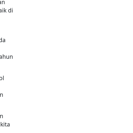
an
ik di
da
tahun
ol
an
an
kita