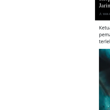
Jari
WAN 
Ketu
pema
terl