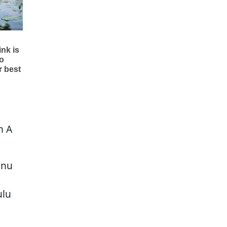
n A
anu
ulu