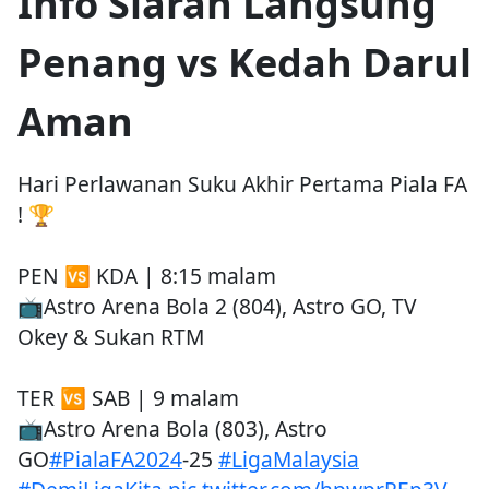
Info Siaran Langsung
Penang vs Kedah Darul
Aman
Hari Perlawanan Suku Akhir Pertama Piala FA
! 🏆
PEN 🆚 KDA | 8:15 malam
📺Astro Arena Bola 2 (804), Astro GO, TV
Okey & Sukan RTM
TER 🆚 SAB | 9 malam
📺Astro Arena Bola (803), Astro
GO
#PialaFA2024
-25
#LigaMalaysia