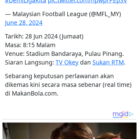
#DemiLigaKita
pic.twitter.com/hpwprPEp3V
— Malaysian Football League (@MFL_MY)
June 28, 2024
Tarikh: 28 Jun 2024 (Jumaat)
Masa: 8:15 Malam
Venue: Stadium Bandaraya, Pulau Pinang.
Siaran Langsung:
TV Okey
dan
Sukan RTM
.
Sebarang keputusan perlawanan akan
dikemas kini secara masa sebenar (real time)
di MakanBola.com.