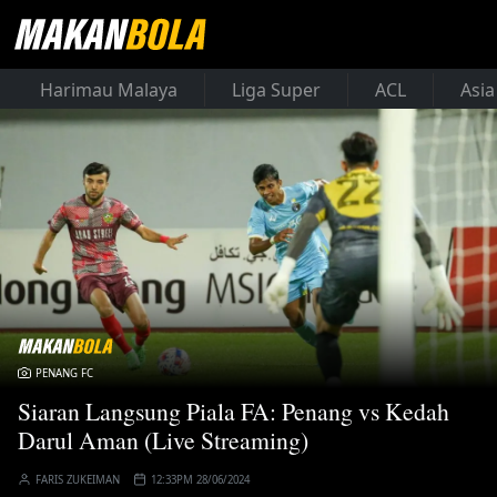
Harimau Malaya
Liga Super
ACL
Asia
PENANG FC
Siaran Langsung Piala FA: Penang vs Kedah
Darul Aman (Live Streaming)
FARIS ZUKEIMAN
12:33PM 28/06/2024