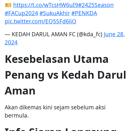
🎫
https://t.co/wTcsHW6uI9
#2425Season
#FACup2024
#SukuAkhir
#PENKDA
pic.twitter.com/EQ5SFd6liO
— KEDAH DARUL AMAN FC (@kda_fc)
June 28,
2024
Kesebelasan Utama
Penang vs Kedah Darul
Aman
Akan dikemas kini sejam sebelum aksi
bermula.