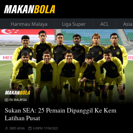
Harimau Malaya
Liga Super
ACL
Asia
FA MALAYSIA
Sukan SEA: 25 Pemain Dipanggil Ke Kem
Latihan Pusat
ZAYD ADHA
6:00PM 17/04/2023