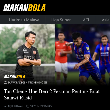
Harimau Malaya
Liga Super
ACL
Asia
SAFAWIRASID29 / TANCHENGHOE68
Tan Cheng Hoe Beri 2 Pesanan Penting Buat
Safawi Rasid
AQIL IKHWAN
10:22PM 29/11/2022