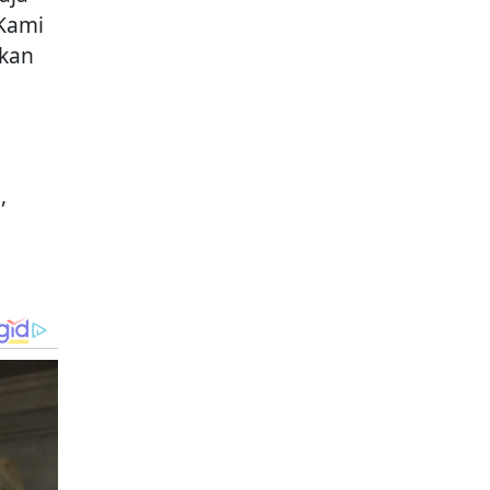
 Kami
rkan
,