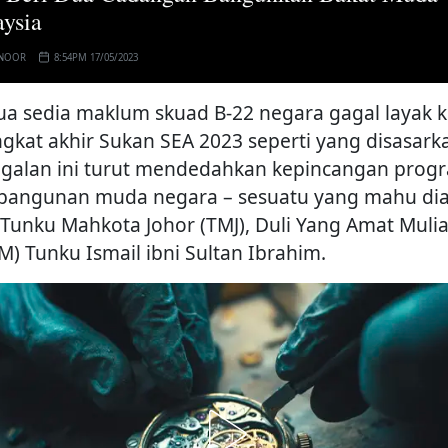
ysia
 NOOR
8:54PM 17/05/2023
a sedia maklum skuad B-22 negara gagal layak 
ngkat akhir Sukan SEA 2023 seperti yang disasark
galan ini turut mendedahkan kepincangan prog
angunan muda negara – sesuatu yang mahu dia
 Tunku Mahkota Johor (TMJ), Duli Yang Amat Muli
M) Tunku Ismail ibni Sultan Ibrahim.