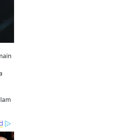
main
a
alam