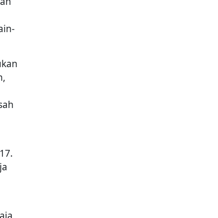
kan
in-
ukan
h,
sah
17.
ja
aja