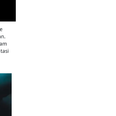
ke
an.
ram
tasi
a