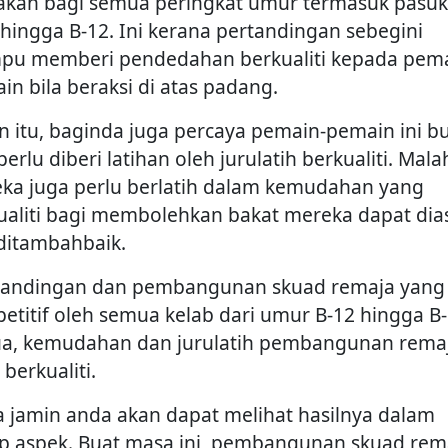
akan bagi semua peringkat umur termasuk pasu
 hingga B-12. Ini kerana pertandingan sebegini
u memberi pendedahan berkualiti kepada pema
in bila beraksi di atas padang.
in itu, baginda juga percaya pemain-pemain ini b
perlu diberi latihan oleh jurulatih berkualiti. Mala
ka juga perlu berlatih dalam kemudahan yang
ualiti bagi membolehkan bakat mereka dapat dia
ditambahbaik.
tandingan dan pembangunan skuad remaja yang
etitif oleh semua kelab dari umur B-12 hingga B-
a, kemudahan dan jurulatih pembangunan rema
berkualiti.
a jamin anda akan dapat melihat hasilnya dalam
ap aspek. Buat masa ini, pembangunan skuad rem