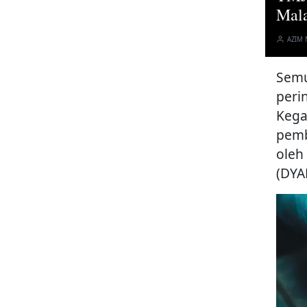
Mala
AZIM
Semu
peri
Kega
pemb
oleh
(DYA