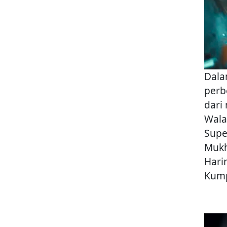
Dala
perb
dari
Wala
Supe
Mukh
Hari
Kump