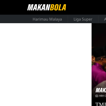
Harimau Malaya
Liga Super
HRH 
TMJ