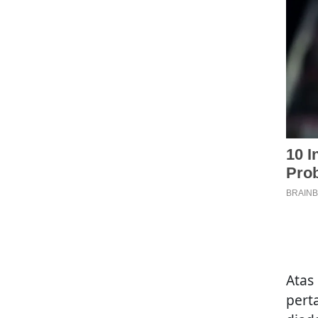
Atas
pert