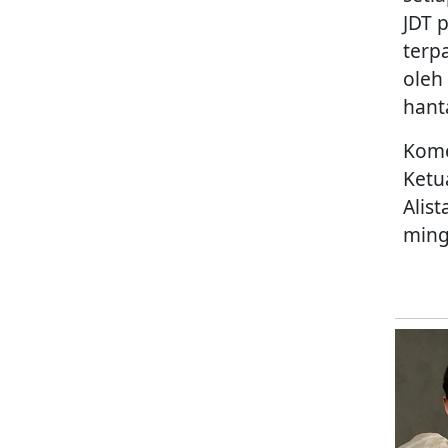
JDT 
terp
oleh
hant
Kome
Ketu
Alis
ming