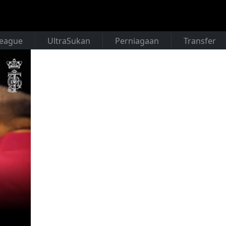
League
UltraSukan
Perniagaan
Transfer