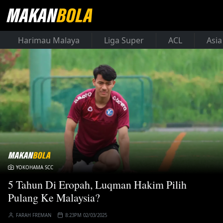
Harimau Malaya
Liga Super
ACL
Asia
YOKOHAMA SCC
5 Tahun Di Eropah, Luqman Hakim Pilih
Pulang Ke Malaysia?
FARAH FREMAN
8:23PM 02/03/2025