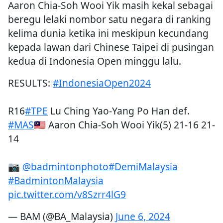
Aaron Chia-Soh Wooi Yik masih kekal sebagai
beregu lelaki nombor satu negara di ranking
kelima dunia ketika ini meskipun kecundang
kepada lawan dari Chinese Taipei di pusingan
kedua di Indonesia Open minggu lalu.
RESULTS:
#IndonesiaOpen2024
R16
#TPE
Lu Ching Yao-Yang Po Han def.
#MAS
🇲🇾 Aaron Chia-Soh Wooi Yik(5) 21-16 21-
14
📷
@badmintonphoto
#DemiMalaysia
#BadmintonMalaysia
pic.twitter.com/v8Szrr4lG9
— BAM (@BA_Malaysia)
June 6, 2024