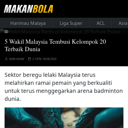
Harimau Malaya
Liga Super
ACL
Asia
5 Wakil Malaysia Tembusi Kelompok 20
Terbaik Dunia
WAN ADAM
2:12PM 18/06/2024
Sektor beregu lelaki Malaysia terus
melahirkan ramai pemain yang berkualiti
untuk terus menggegarkan arena badminton
dunia.