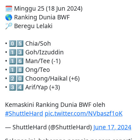
🗓️ Minggu 25 (18 Jun 2024)
🌎 Ranking Dunia BWF
🏸 Beregu Lelaki
• 0️⃣5️⃣ Chia/Soh
• 1️⃣3️⃣ Goh/Izzuddin
• 1️⃣6️⃣ Man/Tee (-1)
• 1️⃣8️⃣ Ong/Teo
• 2️⃣0️⃣ Choong/Haikal (+6)
• 3️⃣4️⃣ Arif/Yap (+3)
Kemaskini Ranking Dunia BWF oleh
#ShuttleHard
pic.twitter.com/NVbaszf1oK
— ShuttleHard (@ShuttleHard)
June 17, 2024