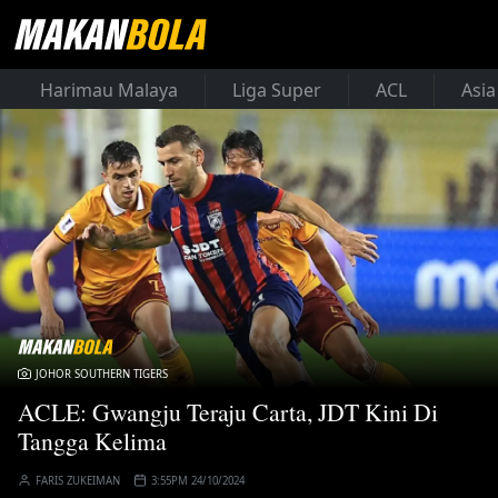
Harimau Malaya
Liga Super
ACL
Asia
JOHOR SOUTHERN TIGERS
ACLE: Gwangju Teraju Carta, JDT Kini Di
Tangga Kelima
FARIS ZUKEIMAN
3:55PM 24/10/2024