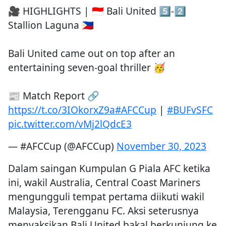
🎥 HIGHLIGHTS | 🇮🇩 Bali United 5️⃣-2️⃣
Stallion Laguna 🇵🇭
Bali United came out on top after an
entertaining seven-goal thriller 🥳
📰 Match Report 🔗
https://t.co/3IOkorxZ9a
#AFCCup
|
#BUFvSFC
pic.twitter.com/vMj2lQdcE3
— #AFCCup (@AFCCup)
November 30, 2023
Dalam saingan Kumpulan G Piala AFC ketika
ini, wakil Australia, Central Coast Mariners
mengungguli tempat pertama diikuti wakil
Malaysia, Terengganu FC. Aksi seterusnya
menyaksikan Bali United bakal berkunjung ke