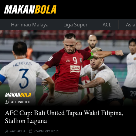
Harimau Malaya
Liga Super
ACL
Asia
BALI UNITED FC
AFC Cup: Bali United Tapau Wakil Filipina,
Stallion Laguna
ZAYD ADHA
9:57PM 29/11/2023