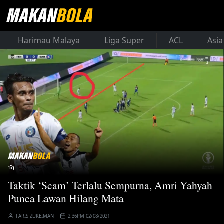
Harimau Malaya
Liga Super
ACL
Asia
Taktik ‘Scam’ Terlalu Sempurna, Amri Yahyah
Punca Lawan Hilang Mata
FARIS ZUKEIMAN
2:36PM 02/08/2021