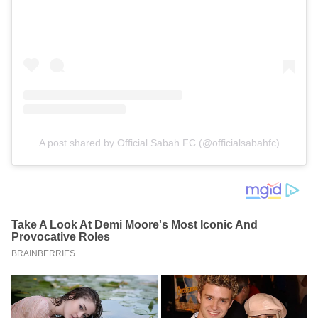
A post shared by Official Sabah FC (@officialsabahfc)