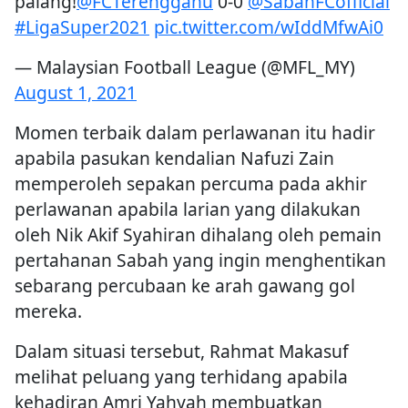
palang!
@FCTerengganu
0-0
@SabahFCofficial
#LigaSuper2021
pic.twitter.com/wIddMfwAi0
— Malaysian Football League (@MFL_MY)
August 1, 2021
Momen terbaik dalam perlawanan itu hadir
apabila pasukan kendalian Nafuzi Zain
memperoleh sepakan percuma pada akhir
perlawanan apabila larian yang dilakukan
oleh Nik Akif Syahiran dihalang oleh pemain
pertahanan Sabah yang ingin menghentikan
sebarang percubaan ke arah gawang gol
mereka.
Dalam situasi tersebut, Rahmat Makasuf
melihat peluang yang terhidang apabila
kehadiran Amri Yahyah membuatkan