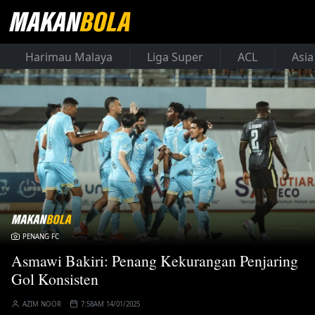
Harimau Malaya
Liga Super
ACL
Asia
PENANG FC
Asmawi Bakiri: Penang Kekurangan Penjaring
Gol Konsisten
AZIM NOOR
7:58AM 14/01/2025