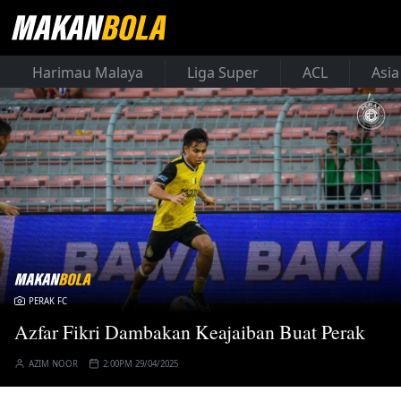
Harimau Malaya
Liga Super
ACL
Asia
PERAK FC
Azfar Fikri Dambakan Keajaiban Buat Perak
AZIM NOOR
2:00PM 29/04/2025