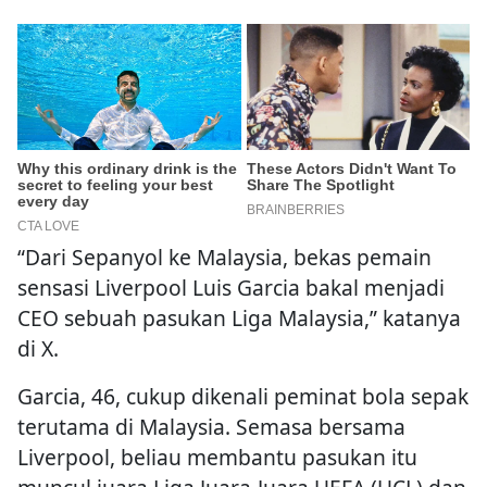
“Dari Sepanyol ke Malaysia, bekas pemain
sensasi Liverpool Luis Garcia bakal menjadi
CEO sebuah pasukan Liga Malaysia,” katanya
di X.
Garcia, 46, cukup dikenali peminat bola sepak
terutama di Malaysia. Semasa bersama
Liverpool, beliau membantu pasukan itu