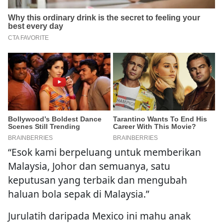
“Esok kami berpeluang untuk memberikan
Malaysia, Johor dan semuanya, satu
keputusan yang terbaik dan mengubah
haluan bola sepak di Malaysia.”
Jurulatih daripada Mexico ini mahu anak