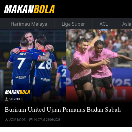
Harimau Malaya
Liga Super
ACL
Asia
SFC/BUFC
Buriram United Ujian Pemanas Badan Sabah
AZIM NOOR
10:27AM 24/06/2025