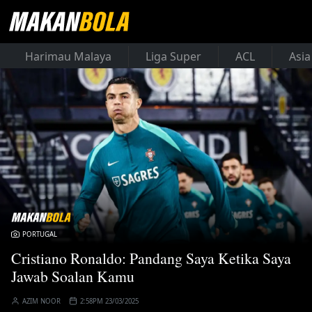
Harimau Malaya
Liga Super
ACL
Asia
PORTUGAL
Cristiano Ronaldo: Pandang Saya Ketika Saya
Jawab Soalan Kamu
AZIM NOOR
2:58PM 23/03/2025