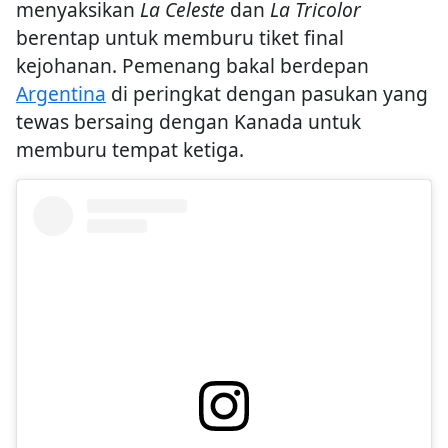
menyaksikan
La Celeste
dan
La Tricolor
berentap untuk memburu tiket final
kejohanan. Pemenang bakal berdepan
Argentina
di peringkat dengan pasukan yang
tewas bersaing dengan Kanada untuk
memburu tempat ketiga.