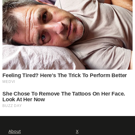
About
X