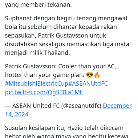
yang memberi tekanan.
Suphanat dengan begitu tenang mengawal
bola itu sebelum dihantar kepada rakan
sepasukan, Patrik Gustavsson untuk
disudahkan sekaligus memastikan tiga mata
menjadi milik Thailand.
Patrik Gustavsson: Cooler than your AC,
hotter than your game plan. 😎🔥
#MitsubishiElectricCup
#ASEANUtdFC
pic.twitter.com/QgST8ia1ML
— ASEAN United FC (@aseanutdfc)
December
14, 2024
Susulan kesilapan itu, Haziq telah dikecam
hebat oleh warga maya yang begitu kecewa