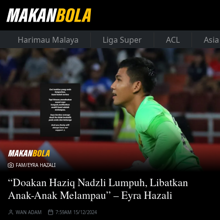
Harimau Malaya
Liga Super
ACL
Asia
FAM/EYRA HAZALI
“Doakan Haziq Nadzli Lumpuh, Libatkan
Anak-Anak Melampau” – Eyra Hazali
WAN ADAM
7:59AM 15/12/2024