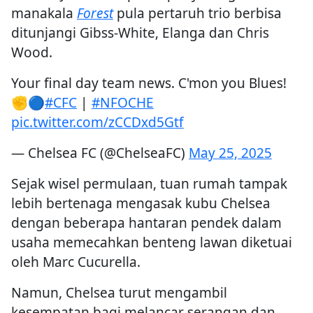
manakala
Forest
pula pertaruh trio berbisa
ditunjangi Gibss-White, Elanga dan Chris
Wood.
Your final day team news. C'mon you Blues!
✊🔵
#CFC
|
#NFOCHE
pic.twitter.com/zCCDxd5Gtf
— Chelsea FC (@ChelseaFC)
May 25, 2025
Sejak wisel permulaan, tuan rumah tampak
lebih bertenaga mengasak kubu Chelsea
dengan beberapa hantaran pendek dalam
usaha memecahkan benteng lawan diketuai
oleh Marc Cucurella.
Namun, Chelsea turut mengambil
kesempatan bagi melancar serangan dan