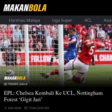
Harimau Malaya
Liga Super
ACL
Asia
PREMIER LEAGUE
EPL: Chelsea Kembali Ke UCL, Nottingham
Forest ‘Gigit Jari’
WAN ADAM
1:01AM 26/05/2025