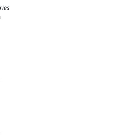
ries
a
g
n