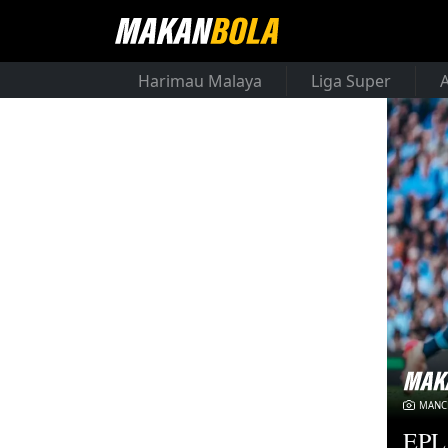
Harimau Malaya
Liga Super
MANCH
EPL