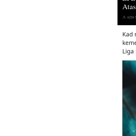
Ata
AZIM
Kad 
keme
Liga