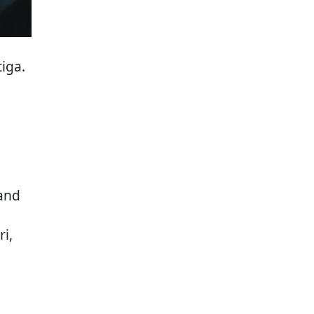
iga.
and
i,