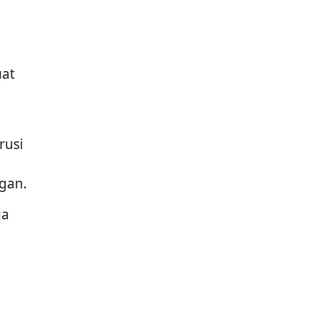
uat
rusi
gan.
ga