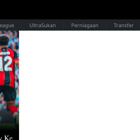
League
UltraSukan
Perniagaan
Transfer
y Ke