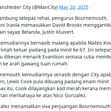
nchester City (@ManCity)
May 20, 2025
ambung selepas rehat, pengurus Bournemouth,
ni Iraola memasukkan David Brooks mengganti
in sayap Belanda, Justin Kluivert.
 kemudiannya bernasib malang apabila Mateo Kov
rintah keluar padang pada minit ke-67. Ini selepa
au dikesan menarik Evanilson semasa cuba memb
an ke arah gawang tuan rumah.
nemouth kemudiannya senasib dengan City apab
en, Lewis Cook pula dibuang padang enam minit
pas itu. Cook dilayangkan kad merah kerana me
ahan merbahaya ke atas Nico Gonzalez.
alez menamatkan sisa perjuangan Bournemouth