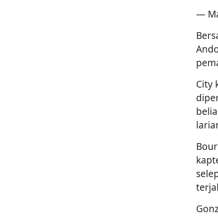
— Ma
Bers
Ando
pema
City
dipe
beli
lari
Bour
kapt
sele
terj
Gonz