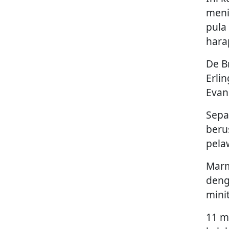
men
pula
hara
De B
Erli
Evan
Sepa
beru
pela
Marm
deng
minit
11 m