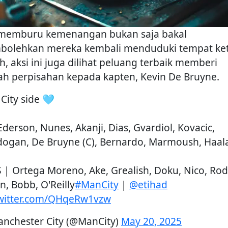
 memburu kemenangan bukan saja bakal
olehkan mereka kembali menduduki tempat ket
h, aksi ini juga dilihat peluang terbaik memberi
ah perpisahan kepada kapten, Kevin De Bruyne.
City side 🩵
Ederson, Nunes, Akanji, Dias, Gvardiol, Kovacic,
ogan, De Bruyne (C), Bernardo, Marmoush, Haal
 | Ortega Moreno, Ake, Grealish, Doku, Nico, Rodr
n, Bobb, O'Reilly
#ManCity
|
@etihad
twitter.com/QHqeRw1vzw
nchester City (@ManCity)
May 20, 2025