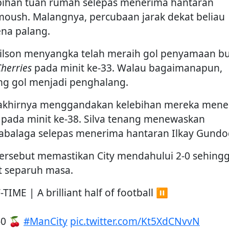
bihan tuan rumah selepas menerima hantaran
oush. Malangnya, percubaan jarak dekat beliau
ena palang.
ilson menyangka telah meraih gol penyamaan b
herries
pada minit ke-33. Walau bagaimanapun,
ng gol menjadi penghalang.
 akhirnya menggandakan kelebihan mereka mene
a pada minit ke-38. Silva tenang menewaskan
zabalaga selepas menerima hantaran Ilkay Gundo
tersebut memastikan City mendahului 2-0 sehing
t separuh masa.
TIME | A brilliant half of football ⏸️
-0 🍒
#ManCity
pic.twitter.com/Kt5XdCNvvN