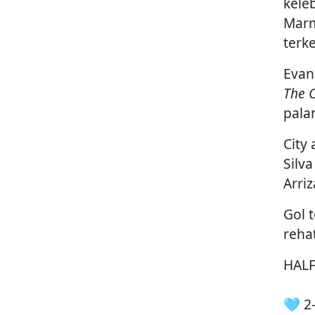
kele
Marm
terk
Evan
The C
pala
City
Silv
Arri
Gol 
reha
HALF-
🩵 2