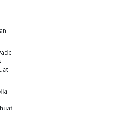
kan
acic
s
uat
ila
mbuat