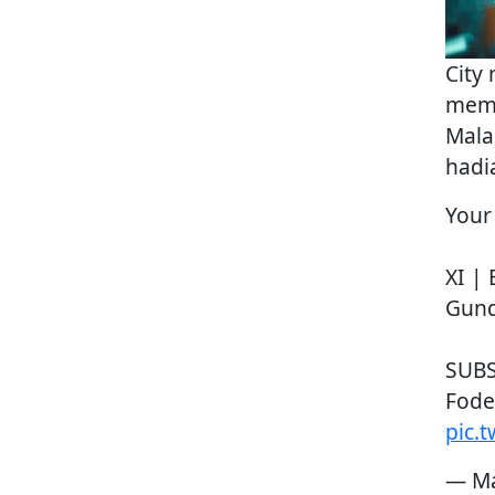
City
memb
Mala
hadi
Your 
XI | 
Gund
SUBS
Fode
pic.
— Ma