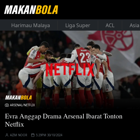
Harimau Malaya
Liga Super
ACL
Asia
ARSENAL/NETFLIX
Evra Anggap Drama Arsenal Ibarat Tonton
Netflix
AZIM NOOR
5:29PM 30/10/2024