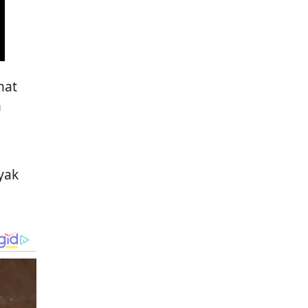
nat
n
yak