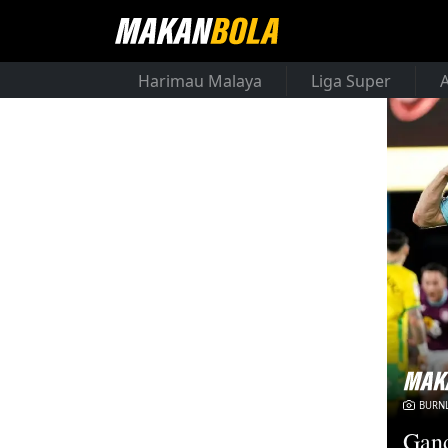
Harimau Malaya
Liga Super
BURNL
Gand