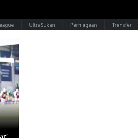
League
UltraSukan
Perniagaan
Transfer
ar’