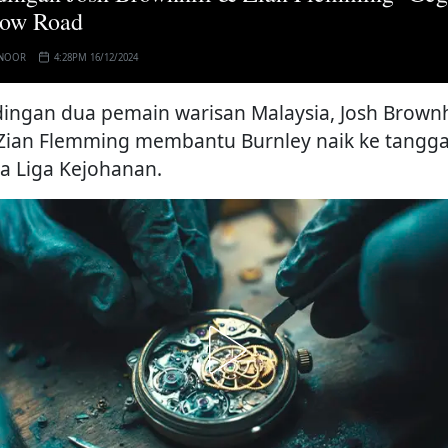
row Road
 NOOR
4:28PM 16/12/2024
ingan dua pemain warisan Malaysia, Josh Brownh
Zian Flemming membantu Burnley naik ke tangg
ga Liga Kejohanan.