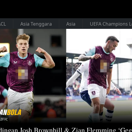
ACL
Asia Tenggara
Asia
UEFA Champions 
EY FC
ingan Josh Brownhill & Zian Flemming ‘Geg