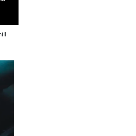
ill
a