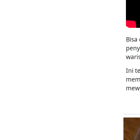
Bisa
peny
wari
Ini 
mema
mewa