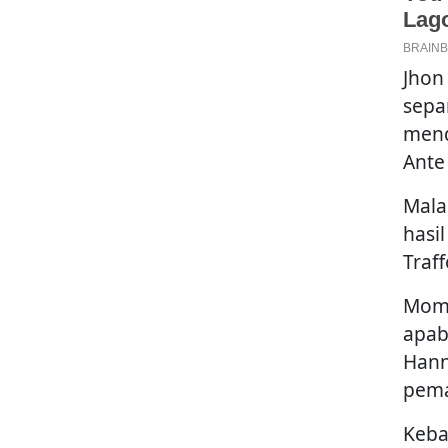
Jhon
sepa
mend
Ante
Mala
hasi
Traff
Mom
apab
Hann
pema
Keba