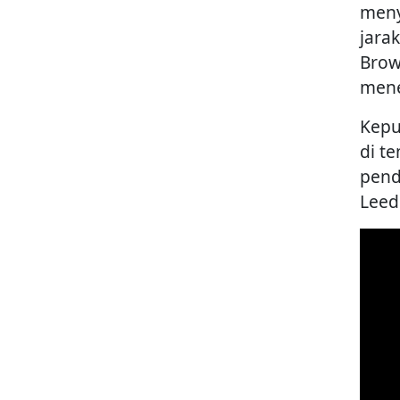
meny
jarak
Brow
mene
Kepu
di t
pend
Leed