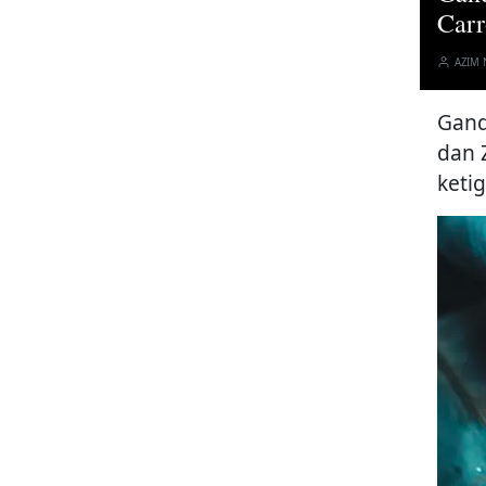
Car
AZIM
Gand
dan 
keti