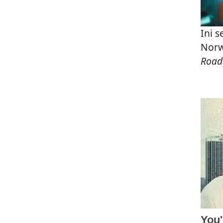
Ini 
Norw
Road