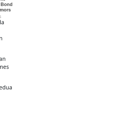
da
n
kan
ames
kedua