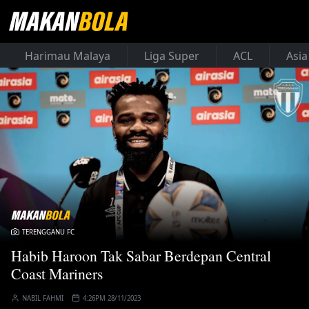
Harimau Malaya
Liga Super
ACL
Asia
TERENGGANU FC
Habib Haroon Tak Sabar Berdepan Central
Coast Mariners
NABIL FAHMI
4:26PM 28/11/2023