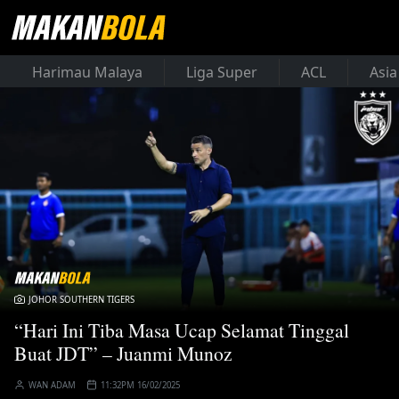
Harimau Malaya
Liga Super
ACL
Asia
JOHOR SOUTHERN TIGERS
“Hari Ini Tiba Masa Ucap Selamat Tinggal
Buat JDT” – Juanmi Munoz
WAN ADAM
11:32PM 16/02/2025