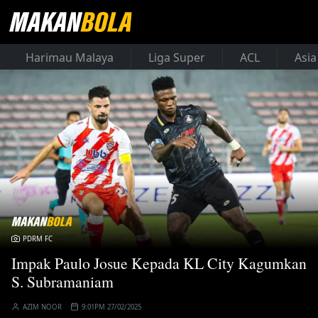
Harimau Malaya
Liga Super
ACL
Asia
PDRM FC
Impak Paulo Josue Kepada KL City Kagumkan
S. Subramaniam
AZIM NOOR
9:01PM 27/02/2025