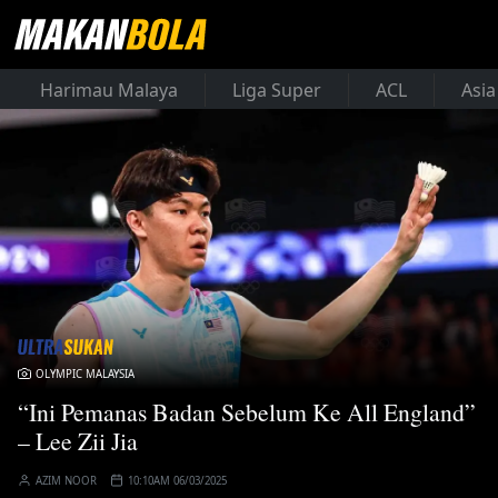
Harimau Malaya
Liga Super
ACL
Asia
OLYMPIC MALAYSIA
“Ini Pemanas Badan Sebelum Ke All England”
– Lee Zii Jia
AZIM NOOR
10:10AM 06/03/2025