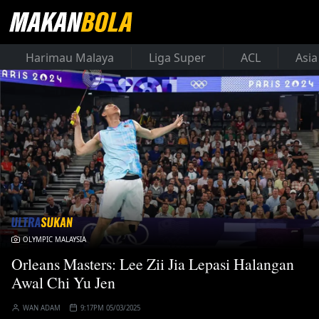
Harimau Malaya
Liga Super
ACL
Asia
OLYMPIC MALAYSIA
Orleans Masters: Lee Zii Jia Lepasi Halangan
Awal Chi Yu Jen
WAN ADAM
9:17PM 05/03/2025