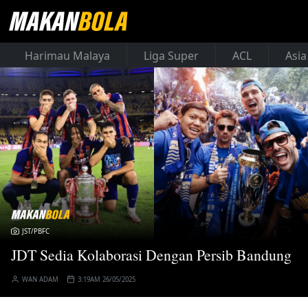
Harimau Malaya
Liga Super
ACL
Asia
JST/PBFC
JDT Sedia Kolaborasi Dengan Persib Bandung
WAN ADAM
3:19AM 26/05/2025