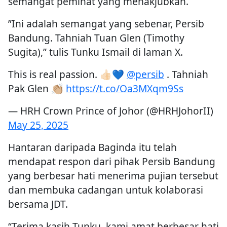
semangat peminat yang menakjubkan.
”Ini adalah semangat yang sebenar, Persib
Bandung. Tahniah Tuan Glen (Timothy
Sugita),” tulis Tunku Ismail di laman X.
This is real passion. 👍🏻💙
@persib
. Tahniah
Pak Glen 👏🏼
https://t.co/Oa3MXqm9Ss
— HRH Crown Prince of Johor (@HRHJohorII)
May 25, 2025
Hantaran daripada Baginda itu telah
mendapat respon dari pihak Persib Bandung
yang berbesar hati menerima pujian tersebut
dan membuka cadangan untuk kolaborasi
bersama JDT.
“Terima kasih Tunku, kami amat berbesar hati