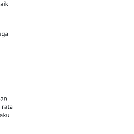
aik
1
uga
kan
 rata
laku