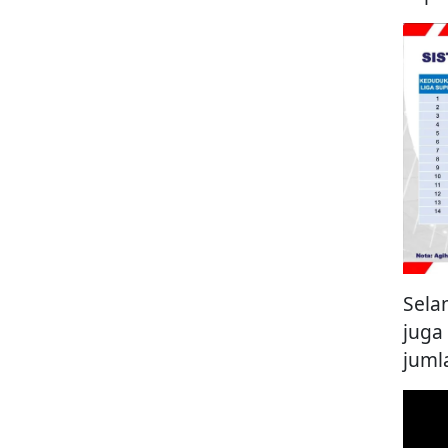
Sela
juga
juml