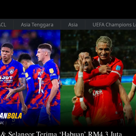
ACL
Asia Tenggara
Asia
UEFA Champions 
SFC
& Selangor Terima ‘Habuan’ RM4.3 Juta