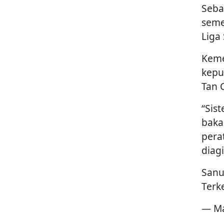
Seba
sem
Liga
Keme
kepu
Tan 
“Sis
baka
pera
diag
Sanu
Terk
— Ma