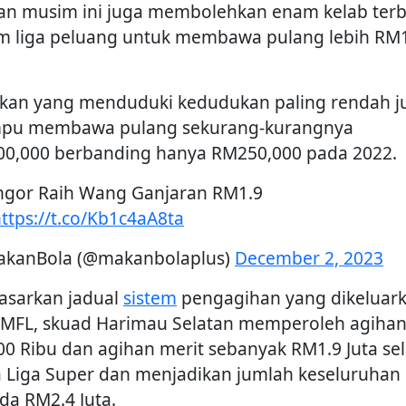
an musim ini juga membolehkan enam kelab terb
m liga peluang untuk membawa pulang lebih RM
kan yang menduduki kedudukan paling rendah j
u membawa pulang sekurang-kurangnya
0,000 berbanding hanya RM250,000 pada 2022.
ngor Raih Wang Ganjaran RM1.9
ttps://t.co/Kb1c4aA8ta
kanBola (@makanbolaplus)
December 2, 2023
asarkan jadual
sistem
pengagihan yang dikeluar
 MFL, skuad Harimau Selatan memperoleh agihan
0 Ribu dan agihan merit sebanyak RM1.9 Juta se
a Liga Super dan menjadikan jumlah keseluruhan
da RM2.4 Juta.