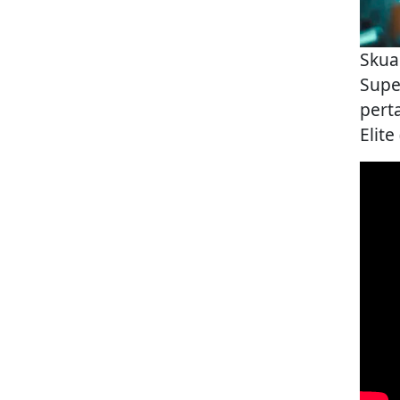
Skua
Supe
pert
Elite