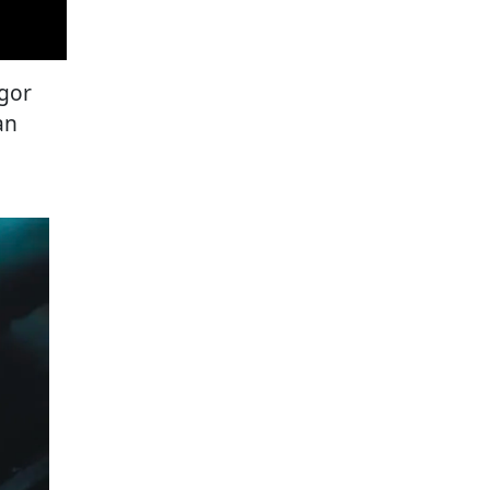
gor
an
a