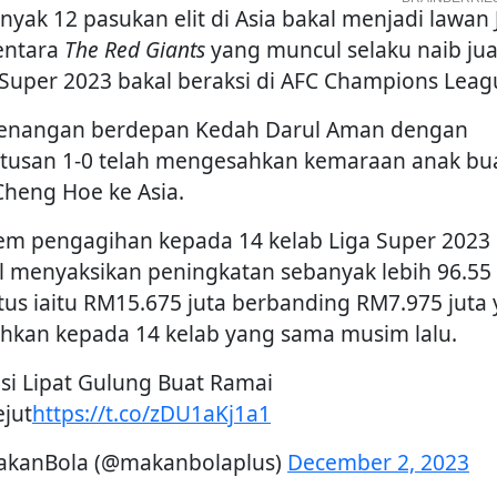
nyak 12 pasukan elit di Asia bakal menjadi lawan 
entara
The Red Giants
yang muncul selaku naib ju
 Super 2023 bakal beraksi di AFC Champions Leag
nangan berdepan Kedah Darul Aman dengan
tusan 1-0 telah mengesahkan kemaraan anak bu
Cheng Hoe ke Asia.
tem pengagihan kepada 14 kelab Liga Super 2023 
l menyaksikan peningkatan sebanyak lebih 96.55
tus iaitu RM15.675 juta berbanding RM7.975 juta
ihkan kepada 14 kelab yang sama musim lalu.
si Lipat Gulung Buat Ramai
ejut
https://t.co/zDU1aKj1a1
kanBola (@makanbolaplus)
December 2, 2023