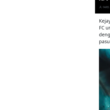
FARIS
Keja
FC u
deng
pasu