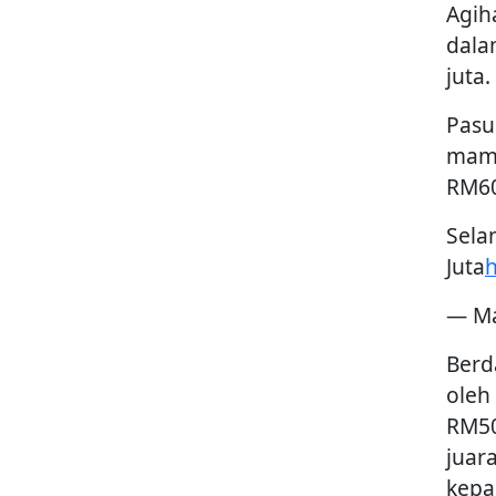
Agih
dala
juta.
Pasu
mamp
RM60
Sela
Juta
h
— Ma
Berd
oleh
RM50
juar
kepa