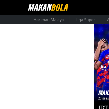
Harimau Malaya
Liga Super
JST & 
JDT 