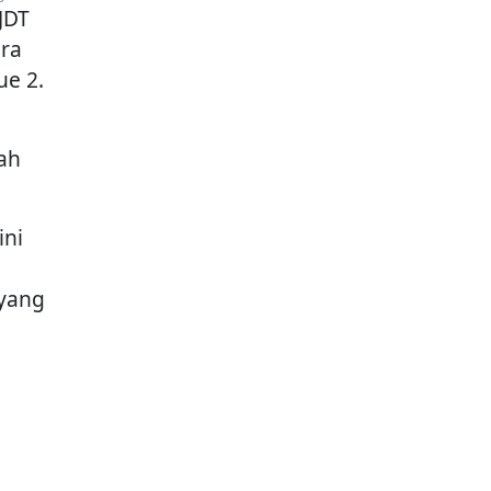
JDT
ara
ue 2.
ah
ini
 yang