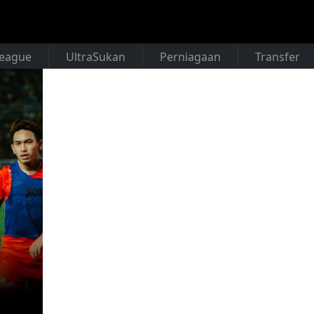
League
UltraSukan
Perniagaan
Transfer