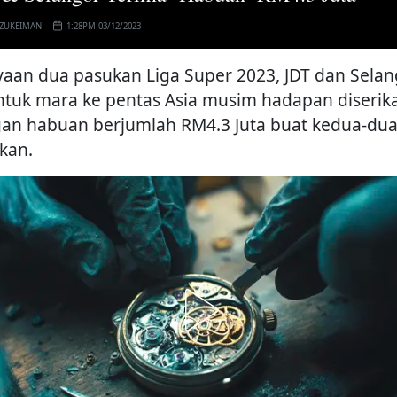
 ZUKEIMAN
1:28PM 03/12/2023
yaan dua pasukan Liga Super 2023, JDT dan Selan
ntuk mara ke pentas Asia musim hadapan diserik
an habuan berjumlah RM4.3 Juta buat kedua-du
kan.