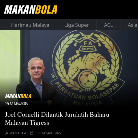
Harimau Malaya
Liga Super
ACL
Asia
FA MALAYSIA
Joel Cornelli Dilantik Jurulatih Baharu
Malayan Tigress
WAN ADAM
3:19PM 14/05/2025