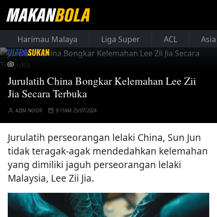
Harimau Malaya
Liga Super
ACL
Asia
Jurulatih China Bongkar Kelemahan Lee Zii
Jia Secara Terbuka
AZIM NOOR
9:11AM 25/07/2024
Jurulatih perseorangan lelaki China, Sun Jun
tidak teragak-agak mendedahkan kelemahan
yang dimiliki jaguh perseorangan lelaki
Malaysia, Lee Zii Jia.