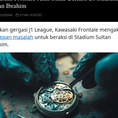
an Ibrahim
 ZUKEIMAN
9:15AM 14/09/2023
kan gergasi J1 League, Kawasaki Frontale menga
epan masalah
untuk beraksi di Stadium Sultan
him.