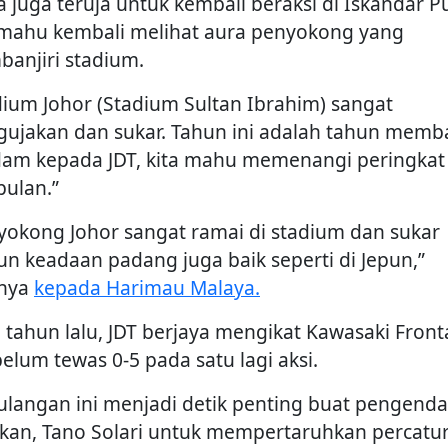
a juga teruja untuk kembali beraksi di Iskandar Pu
mahu kembali melihat aura penyokong yang
anjiri stadium.
dium Johor (Stadium Sultan Ibrahim) sangat
ujakan dan sukar. Tahun ini adalah tahun memb
am kepada JDT, kita mahu memenangi peringkat
ulan.”
yokong Johor sangat ramai di stadium dan sukar
n keadaan padang juga baik seperti di Jepun,”
snya
kepada Harimau Malaya.
 tahun lalu, JDT berjaya mengikat Kawasaki Fronta
belum tewas 0-5 pada satu lagi aksi.
 ulangan ini menjadi detik penting buat pengenda
kan, Tano Solari untuk mempertaruhkan percatu