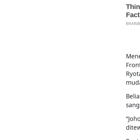
Mene
Fron
Ryot
mud
Beli
sang
“Joh
dite