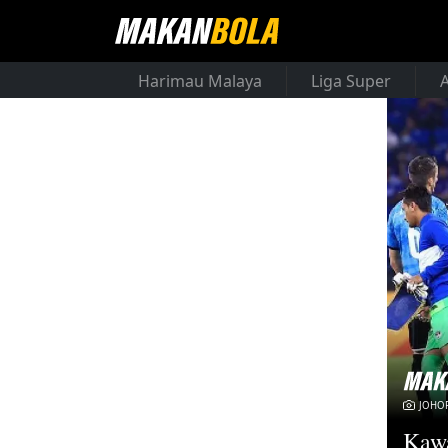
Harimau Malaya
Liga Super
JOHOR
Kawa