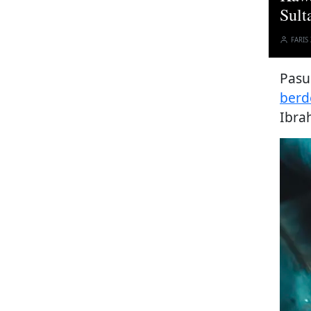
Sult
FARIS
Pasu
berd
Ibra