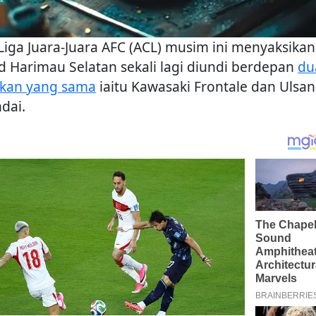
 Liga Juara-Juara AFC (ACL) musim ini menyaksikan
d Harimau Selatan sekali lagi diundi berdepan
du
kan yang sama
iaitu Kawasaki Frontale dan Ulsan
dai.