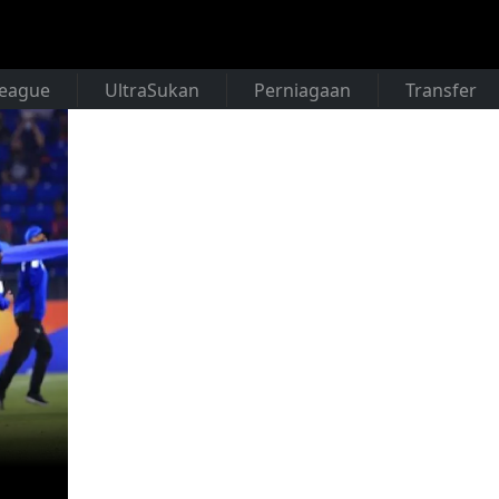
League
UltraSukan
Perniagaan
Transfer