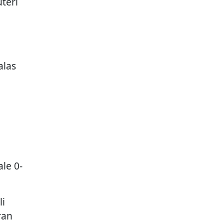
teri
alas
le 0-
li
ran