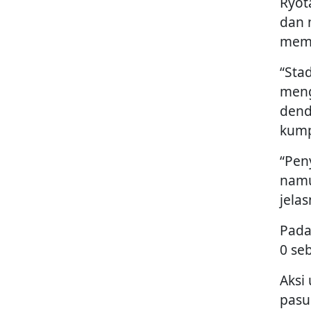
Ryot
dan 
memb
“Sta
meng
dend
kump
“Pen
namu
jela
Pada
0 se
Aksi
pasu