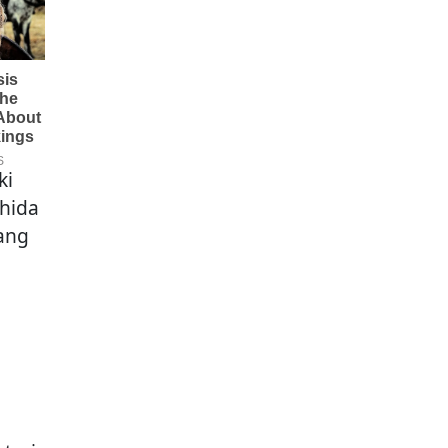
ki
shida
ang