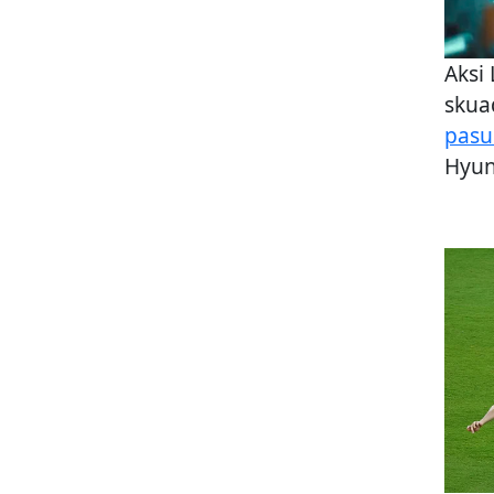
Aksi
skua
pasu
Hyun