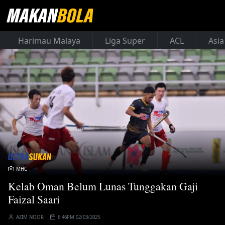
Harimau Malaya
Liga Super
ACL
Asia
MHC
Kelab Oman Belum Lunas Tunggakan Gaji
Faizal Saari
AZIM NOOR
6:46PM 02/03/2025