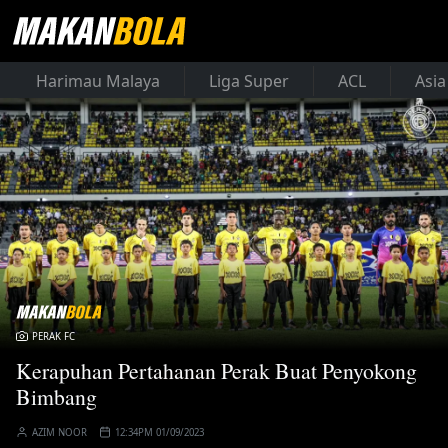
Harimau Malaya
Liga Super
ACL
Asia
PERAK FC
Kerapuhan Pertahanan Perak Buat Penyokong
Bimbang
AZIM NOOR
12:34PM 01/09/2023