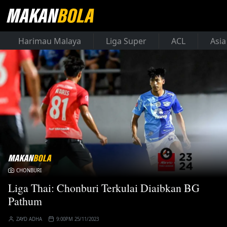
Harimau Malaya
Liga Super
ACL
Asia
CHONBURI
Liga Thai: Chonburi Terkulai Diaibkan BG
Pathum
ZAYD ADHA
9:00PM 25/11/2023