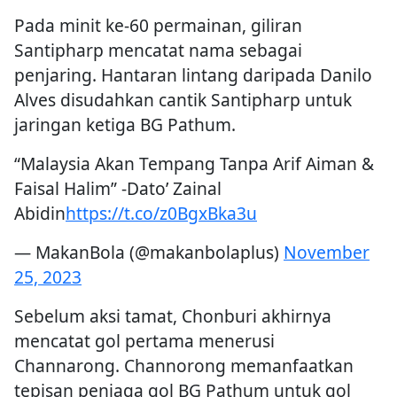
Pada minit ke-60 permainan, giliran
Santipharp mencatat nama sebagai
penjaring. Hantaran lintang daripada Danilo
Alves disudahkan cantik Santipharp untuk
jaringan ketiga BG Pathum.
“Malaysia Akan Tempang Tanpa Arif Aiman &
Faisal Halim” -Dato’ Zainal
Abidin
https://t.co/z0BgxBka3u
— MakanBola (@makanbolaplus)
November
25, 2023
Sebelum aksi tamat, Chonburi akhirnya
mencatat gol pertama menerusi
Channarong. Channorong memanfaatkan
tepisan penjaga gol BG Pathum untuk gol