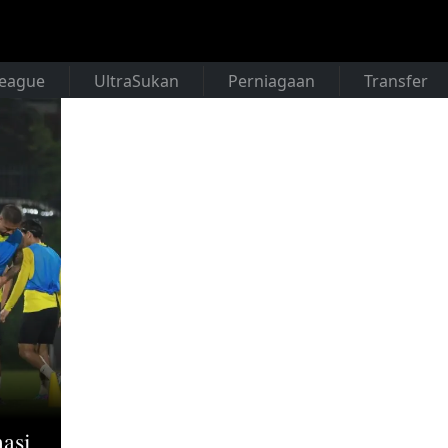
League
UltraSukan
Perniagaan
Transfer
masi