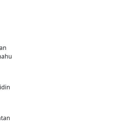
gan
mahu
idin
atan