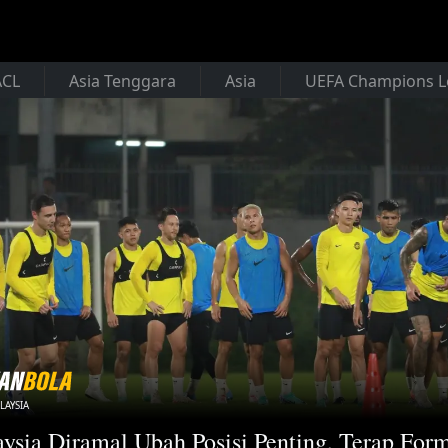
ACL
Asia Tenggara
Asia
UEFA Champions 
LAYSIA
ysia Diramal Ubah Posisi Penting, Terap For