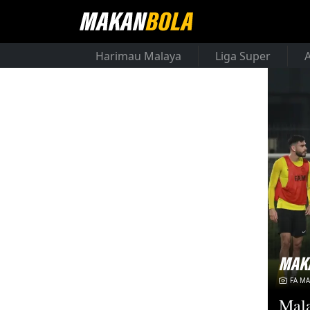
Harimau Malaya
Liga Super
FA MA
Mala