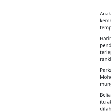
Anak
keme
temp
Hari
pend
terl
rank
Perk
Mohd
mung
Beli
itu 
difa