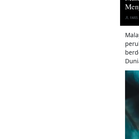
Meny
FARIS
Mala
peru
berd
Duni