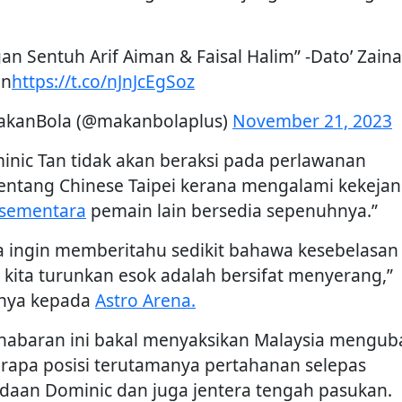
gan Sentuh Arif Aiman & Faisal Halim” -Dato’ Zaina
in
https://t.co/nJnJcEgSoz
kanBola (@makanbolaplus)
November 21, 2023
inic Tan tidak akan beraksi pada perlawanan
ntang Chinese Taipei kerana mengalami kekeja
sementara
pemain lain bersedia sepenuhnya.”
a ingin memberitahu sedikit bahawa kesebelasan
 kita turunkan esok adalah bersifat menyerang,”
snya kepada
Astro Arena.
habaran ini bakal menyaksikan Malaysia mengub
rapa posisi terutamanya pertahanan selepas
adaan Dominic dan juga jentera tengah pasukan.