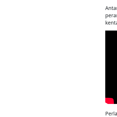
Anta
pera
kenta
Perl