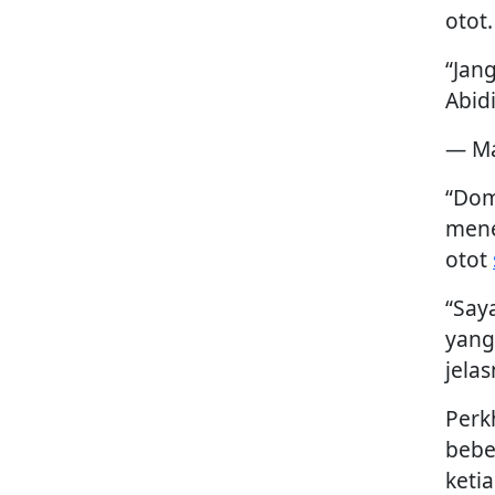
otot.
“Jan
Abid
— Ma
“Dom
mene
otot
“Say
yang
jela
Perk
bebe
keti