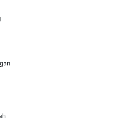
l
ngan
ah