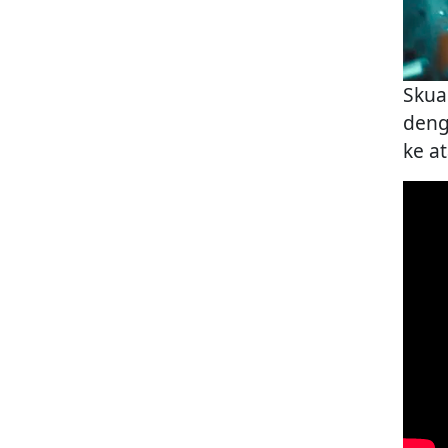
Skua
deng
ke a