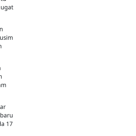
gugat
an
musim
n
n
m
am
ar
rbaru
da 17