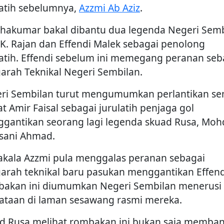
latih sebelumnya,
Azzmi Ab Aziz
.
hakumar bakal dibantu dua legenda Negeri Semb
u K. Rajan dan Effendi Malek sebagai penolong
latih. Effendi sebelum ini memegang peranan seb
arah Teknikal Negeri Sembilan.
ri Sembilan turut mengumumkan perlantikan se
t Amir Faisal sebagai jurulatih penjaga gol
gantikan seorang lagi legenda skuad Rusa, Moh
ani Ahmad.
kala Azzmi pula menggalas peranan sebagai
arah teknikal baru pasukan menggantikan Effend
akan ini diumumkan Negeri Sembilan menerusi 
ataan di laman sesawang rasmi mereka.
d Rusa melihat rombakan ini bukan saja memba