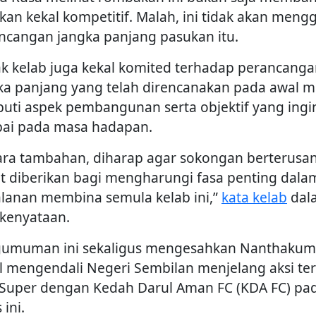
kan kekal kompetitif. Malah, ini tidak akan meng
ncangan jangka panjang pasukan itu.
ak kelab juga kekal komited terhadap perancang
ka panjang yang telah direncanakan pada awal 
puti aspek pembangunan serta objektif yang ingi
pai pada masa hadapan.
ara tambahan, diharap agar sokongan berterusa
t diberikan bagi mengharungi fasa penting dala
alanan membina semula kelab ini,”
kata kelab
dal
 kenyataan.
umuman ini sekaligus mengesahkan Nanthakum
l mengendali Negeri Sembilan menjelang aksi te
 Super dengan Kedah Darul Aman FC (KDA FC) pa
ini.