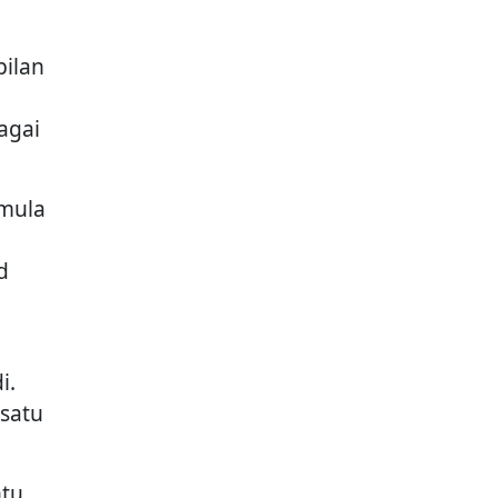
ilan
agai
mula
d
i.
satu
ntu