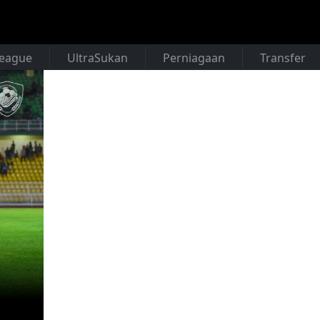
League
UltraSukan
Perniagaan
Transfer