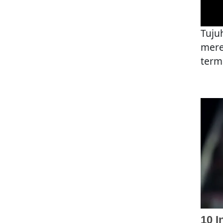
Tuju
mere
term