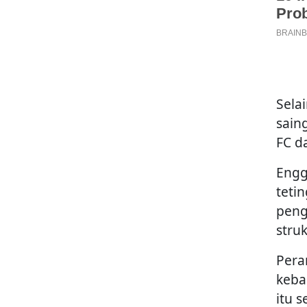
Sela
sain
FC d
Engg
teti
peng
struk
Pera
keba
itu 