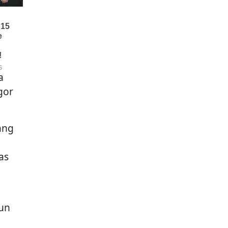
a
gor
ang
as
hun