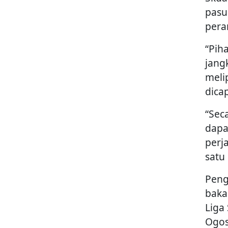
pasu
pera
“Pih
jang
meli
dica
“Sec
dapa
perj
satu
Peng
baka
Liga
Ogos 