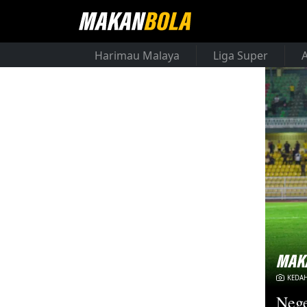
Harimau Malaya
Liga Super
KEDAH
Nege