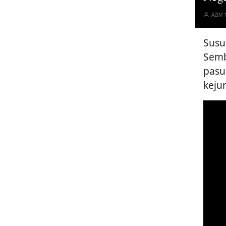
AZIM
Susu
Semb
pasu
kejur