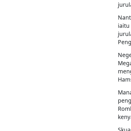
juru
Nant
iait
juru
Peng
Nege
Mega
meng
Hams
Mana
peng
Romb
keny
Skua