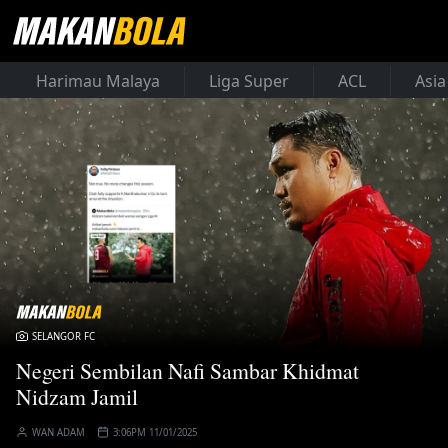
Harimau Malaya
Liga Super
ACL
Asia
SELANGOR FC
Negeri Sembilan Nafi Sambar Khidmat
Nidzam Jamil
WAN ADAM
3:06PM 11/01/2025