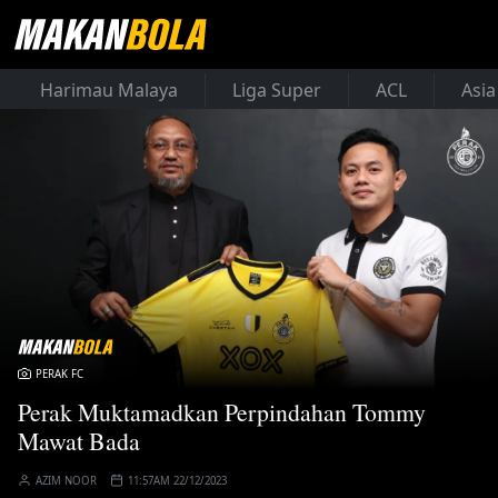
Harimau Malaya
Liga Super
ACL
Asia
PERAK FC
Perak Muktamadkan Perpindahan Tommy
Mawat Bada
AZIM NOOR
11:57AM 22/12/2023