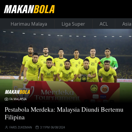
Harimau Malaya
Liga Super
ACL
Asia
FA MALAYSIA
Pestabola Merdeka: Malaysia Diundi Bertemu
Filipina
FARIS ZUKEIMAN
3:11PM 06/08/2024