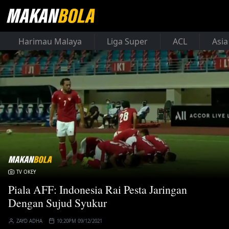
Harimau Malaya
Liga Super
ACL
Asia
TV OKEY
Piala AFF: Indonesia Rai Pesta Jaringan
Dengan Sujud Syukur
ZAYD ADHA
10:20PM 09/12/2021