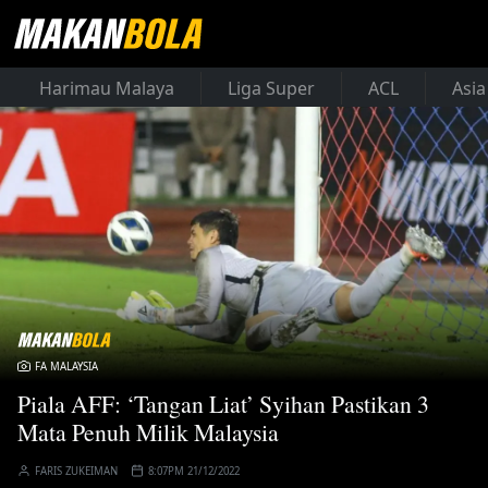
Harimau Malaya
Liga Super
ACL
Asia
FA MALAYSIA
Piala AFF: ‘Tangan Liat’ Syihan Pastikan 3
Mata Penuh Milik Malaysia
FARIS ZUKEIMAN
8:07PM 21/12/2022