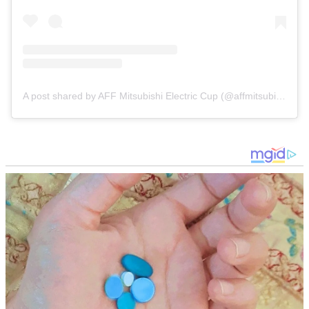
A post shared by AFF Mitsubishi Electric Cup (@affmitsubishielectriccup)