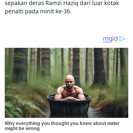
sepakan deras Ramzi Haziq dari luar kotak
penalti pada minit ke-36.