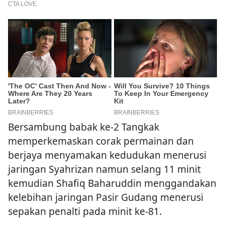
Bersambung babak ke-2 Tangkak
memperkemaskan corak permainan dan
berjaya menyamakan kedudukan menerusi
jaringan Syahrizan namun selang 11 minit
kemudian Shafiq Baharuddin menggandakan
kelebihan jaringan Pasir Gudang menerusi
sepakan penalti pada minit ke-81.