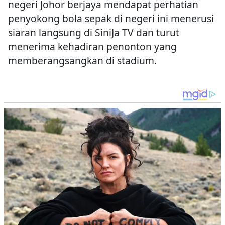
negeri Johor berjaya mendapat perhatian
penyokong bola sepak di negeri ini menerusi
siaran langsung di SiniJa TV dan turut
menerima kehadiran penonton yang
memberangsangkan di stadium.