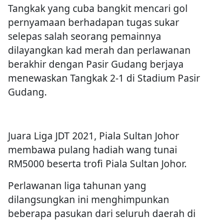
Tangkak yang cuba bangkit mencari gol
pernyamaan berhadapan tugas sukar
selepas salah seorang pemainnya
dilayangkan kad merah dan perlawanan
berakhir dengan Pasir Gudang berjaya
menewaskan Tangkak 2-1 di Stadium Pasir
Gudang.
Juara Liga JDT 2021, Piala Sultan Johor
membawa pulang hadiah wang tunai
RM5000 beserta trofi Piala Sultan Johor.
Perlawanan liga tahunan yang
dilangsungkan ini menghimpunkan
beberapa pasukan dari seluruh daerah di