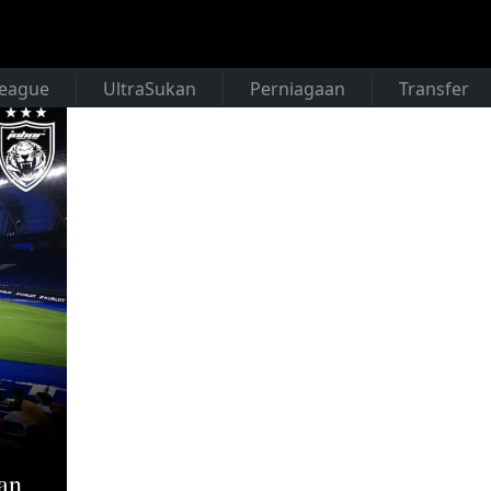
League
UltraSukan
Perniagaan
Transfer
an