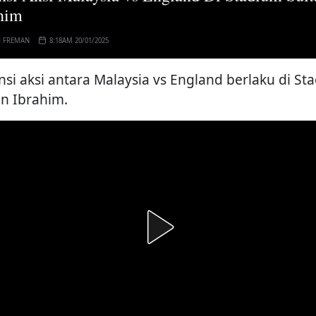
him
H FREMAN
8:18AM 20/01/2025
nsi aksi antara Malaysia vs England berlaku di St
an Ibrahim.