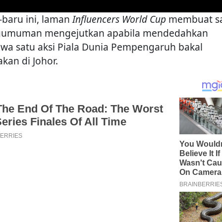
-baru ini, laman
Influencers World Cup
membuat s
umuman mengejutkan apabila mendedahkan
wa satu aksi Piala Dunia Pempengaruh bakal
kan di Johor.