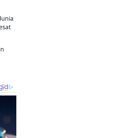
dunia
esat
an