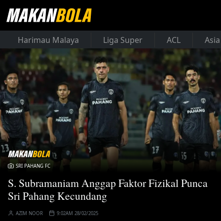
Harimau Malaya
Liga Super
ACL
Asia
SRI PAHANG FC
S. Subramaniam Anggap Faktor Fizikal Punca
Sri Pahang Kecundang
AZIM NOOR
9:02AM 28/02/2025