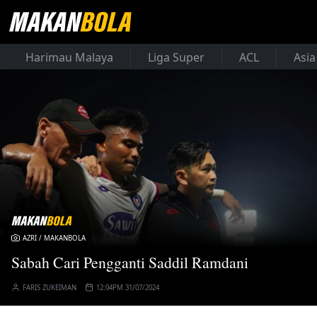
Harimau Malaya
Liga Super
ACL
Asia
AZRI / MAKANBOLA
Sabah Cari Pengganti Saddil Ramdani
FARIS ZUKEIMAN
12:04PM 31/07/2024